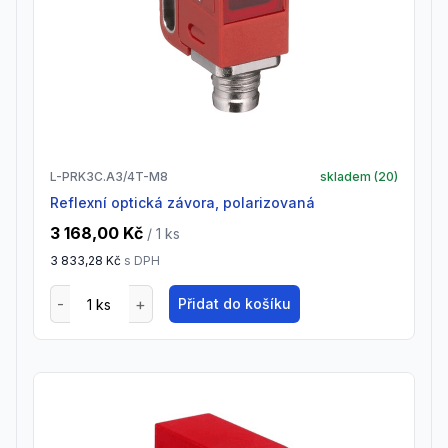
L-PRK3C.A3/4T-M8
skladem (
20
)
Reflexní optická závora, polarizovaná
3 168,00 Kč
/ 1
ks
3 833,28 Kč
s DPH
Přidat do košíku