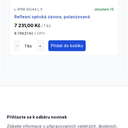
L-IPRK 95/44 L.5
skladem (
1
)
Reflexní optická závora, polarizovaná
7 231,00 Kč
/ 1
ks
8 749,51 Kč
s DPH
Přidat do košíku
Footer
Přihlaste se k odběru novinek
Získejte informace o připravovaných veletrzích, školeních,