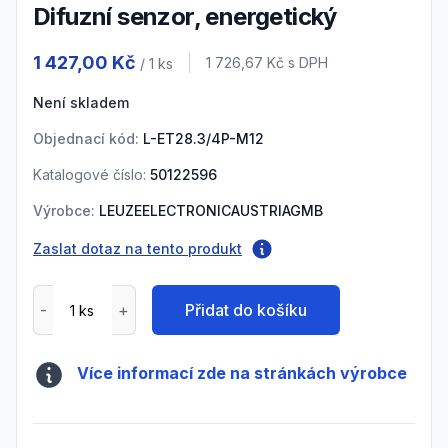
Difuzní senzor, energetický
Product information
1 427,00 Kč
Cena s DPH
1 726,67 Kč
s DPH
/ 1
ks
Není skladem
Objednací kód:
L-ET28.3/4P-M12
Katalogové číslo:
50122596
Výrobce:
LEUZEELECTRONICAUSTRIAGMB
Zaslat dotaz na tento produkt
Přidat do košíku
Více informací zde na stránkách výrobce