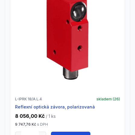
L-IPRK 18/A L.4
skladem (
26
)
Reflexní optická závora, polarizovaná
8 056,00 Kč
/ 1
ks
9 747,76 Kč
s DPH