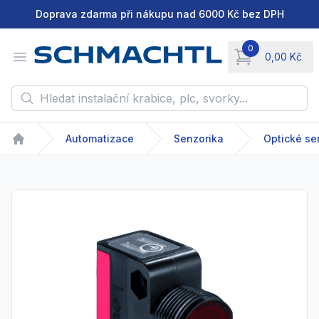
Doprava zdarma při nákupu nad 6000 Kč bez DPH
0
Open menu
0,00 Kč
items in cart, vie
Hledat instalační krabice, plc, svorky...
Automatizace
Senzorika
Optické se
Home