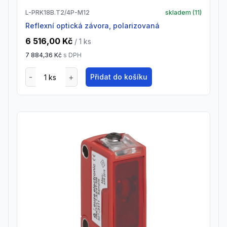
L-PRK18B.T2/4P-M12
skladem (
11
)
Reflexní optická závora, polarizovaná
6 516,00 Kč
/ 1
ks
7 884,36 Kč
s DPH
Přidat do košíku