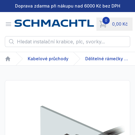
Doprava zdarma při nákupu nad 6000 Kč bez DPH
0
Open menu
0,00 Kč
items in cart, vie
Hledat instalační krabice, plc, svorky...
Kabelové průchody
Dělitelné rámečky pro vedení kabelů s osazenými konektory nebo bez nich
Home