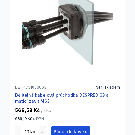
DET-1731050063
Není skladem
Dělitelná kabelová průchodka DESPRED 63 s
maticí závit M63
569,58 Kč
/ 1
ks
689,19 Kč
s DPH
Přidat do košíku