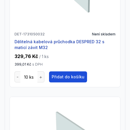
DET-1731050032
Není skladem
Dělitelná kabelová průchodka DESPRED 32 s
maticí závit M32
329,76 Kč
/ 1
ks
399,01 Kč
s DPH
Přidat do košíku