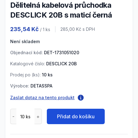
Dělitelná kabelová průchodka
DESCLICK 20B s maticí černá
Product information
235,54 Kč
Cena s DPH
285,00 Kč
s DPH
/ 1
ks
Není skladem
Objednací kód:
DET-1731051020
Katalogové číslo:
DESCLICK 20B
Prodej po (
ks
):
10
ks
Výrobce:
DETASSPA
Zaslat dotaz na tento produkt
Přidat do košíku