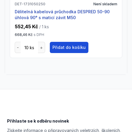
DET-1731050250
Není skladem
Dělitelná kabelová průchodka DESPRED 50-90
úhlová 90° s maticí závit M50
552,45 Kč
/ 1
ks
668,46 Kč
s DPH
Přidat do košíku
Footer
Přihlaste se k odběru novinek
Získejte informace o připravovaných veletrzích, školeních,