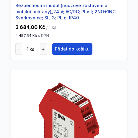
Bezpečnostní modul (nouzové zastavení a
mobilní ochrany)_24 V; AC/DC; Plast; 2NO+1NC;
Svorkovnice; SIL 3; PL e; IP40
3 684,00 Kč
/ 1
ks
4 457,64 Kč
s DPH
Přidat do košíku