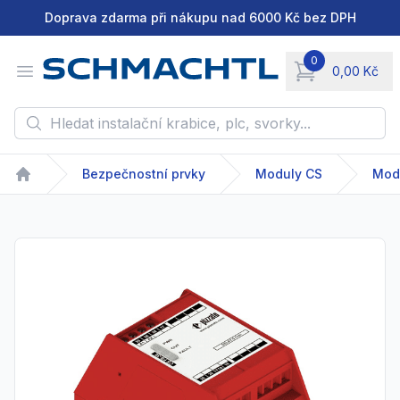
Doprava zdarma při nákupu nad 6000 Kč bez DPH
0
Open menu
0,00 Kč
items in cart, vie
Hledat instalační krabice, plc, svorky...
Bezpečnostní prvky
Moduly CS
Mod
Home