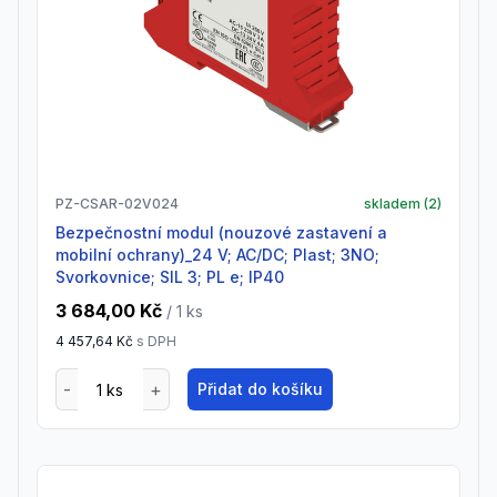
PZ-CSAR-02V024
skladem (
2
)
Bezpečnostní modul (nouzové zastavení a
mobilní ochrany)_24 V; AC/DC; Plast; 3NO;
Svorkovnice; SIL 3; PL e; IP40
3 684,00 Kč
/ 1
ks
4 457,64 Kč
s DPH
Přidat do košíku