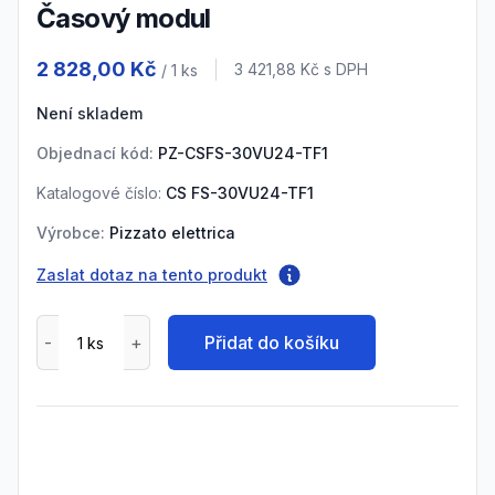
Časový modul
Product information
2 828,00 Kč
Cena s DPH
3 421,88 Kč
s DPH
/ 1
ks
Není skladem
Objednací kód:
PZ-CSFS-30VU24-TF1
Katalogové číslo:
CS FS-30VU24-TF1
Výrobce:
Pizzato elettrica
Zaslat dotaz na tento produkt
Přidat do košíku