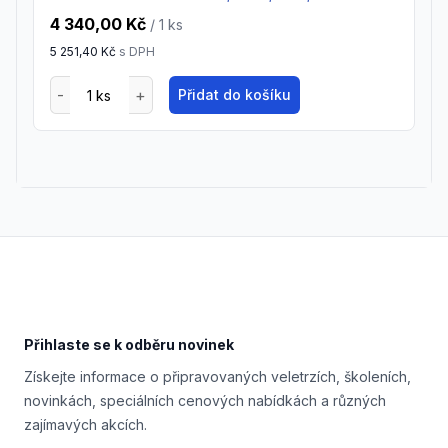
4 340,00 Kč
/ 1
ks
5 251,40 Kč
s DPH
Přidat do košíku
Footer
Přihlaste se k odběru novinek
Získejte informace o připravovaných veletrzích, školeních,
novinkách, speciálních cenových nabídkách a různých
zajímavých akcích.