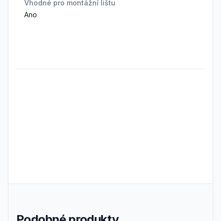
Vhodné pro montážní lištu
Ano
Frequently Asked Questions
Podobné produkty