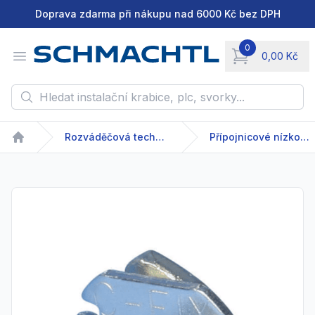
Doprava zdarma při nákupu nad 6000 Kč bez DPH
0
Open menu
0,00 Kč
items in cart, vie
Hledat instalační krabice, plc, svorky...
Rozváděčová technika
Přípojnicové nízkonapětové systémy
Home