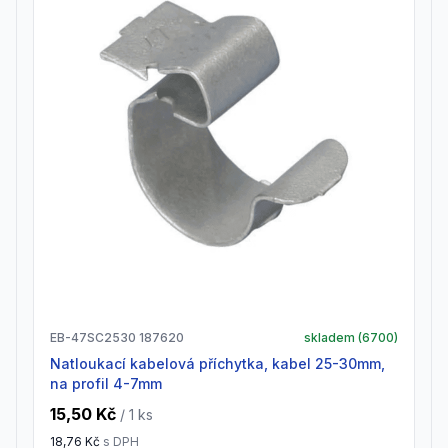
EB-47SC2530 187620
skladem (
6700
)
natloukací kabelová příchytka, kabel 25-30mm,
na profil 4-7mm
15,50 Kč
/ 1
ks
18,76 Kč
s DPH