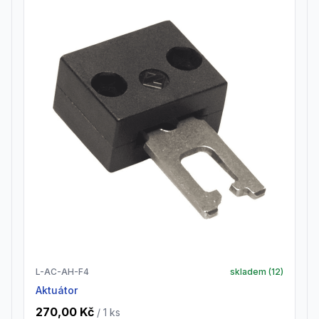
L-AC-AH-F4
skladem (
12
)
Aktuátor
270,00 Kč
/ 1
ks