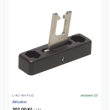
L-AC-AH-F1J2
skladem (
2
)
Aktuátor
302,00 Kč
/ 1
ks