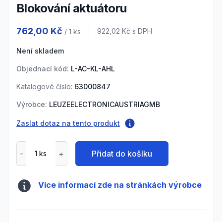
Blokování aktuátoru
Product information
762,00 Kč
Cena s DPH
922,02 Kč
s DPH
/ 1
ks
Není skladem
Objednací kód:
L-AC-KL-AHL
Katalogové číslo:
63000847
Výrobce:
LEUZEELECTRONICAUSTRIAGMB
Zaslat dotaz na tento produkt
Přidat do košíku
Více informací zde na stránkách výrobce