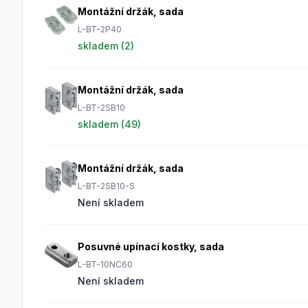
Montážní držák, sada
L-BT-2P40
skladem (
2
)
Montážní držák, sada
L-BT-2SB10
skladem (
49
)
Montážní držák, sada
L-BT-2SB10-S
Není skladem
Posuvné upínací kostky, sada
L-BT-10NC60
Není skladem