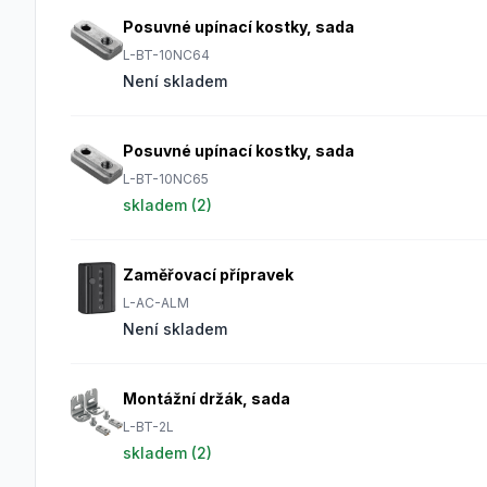
Posuvné upínací kostky, sada
L-BT-10NC64
Není skladem
Posuvné upínací kostky, sada
L-BT-10NC65
skladem (
2
)
Zaměřovací přípravek
L-AC-ALM
Není skladem
Montážní držák, sada
L-BT-2L
skladem (
2
)