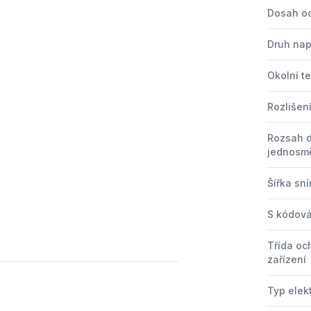
Dosah o
Druh nap
3
4
Okolní t
Rozlišen
Rozsah 
jednosm
Šířka sn
S kódov
Třída oc
zařízení
Typ elek