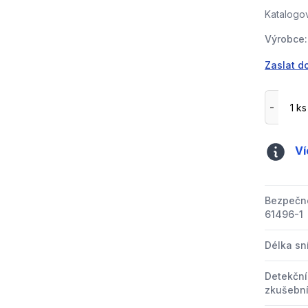
Katalogov
Výrobce:
Zaslat d
Ví
Bezpečno
61496-1
Délka s
Detekční
zkušební