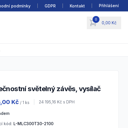
Přihlášení
odní podmínky
GDPR
Kontakt
0
0,00 Kč
items in cart, view b
č
ečnostní světelný závěs, vysílač
 information
6,00 Kč
Cena s DPH
24 195,16 Kč
s DPH
/ 1
ks
ladem
í kód:
L-MLC300T30-2100