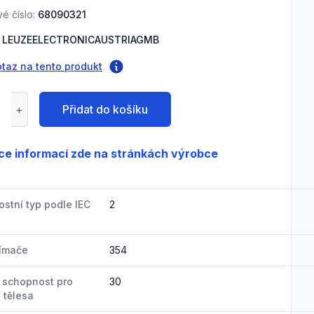
é číslo:
68090321
LEUZEELECTRONICAUSTRIAGMB
otaz na tento produkt
Přidat do košíku
ce informací zde na stránkách výrobce
stní typ podle IEC
2
nímače
354
 schopnost pro
30
 tělesa