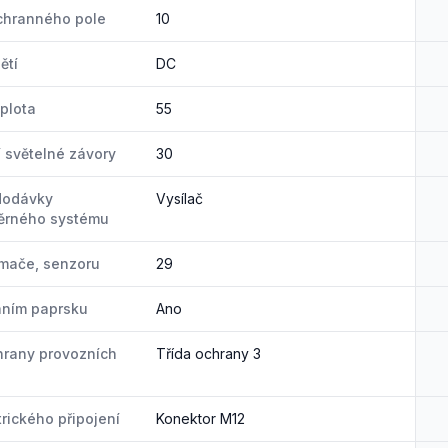
chranného pole
10
ětí
DC
eplota
55
í světelné závory
30
dodávky
Vysílač
ěrného systému
ímače, senzoru
29
áním paprsku
Ano
hrany provozních
Třída ochrany 3
trického připojení
Konektor M12