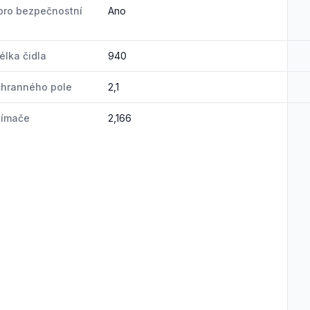
pro bezpečnostní
Ano
élka čidla
940
chranného pole
2,1
nímače
2,166