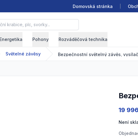
Domovská stránka
Obch
krabice, plc, svorky...
Energetika
Pohony
Rozváděčová technika
Světelné závěsy
Bezpečnostní světelný závěs, vysíla
Bezp
Product
19 99
Není sk
Objednac