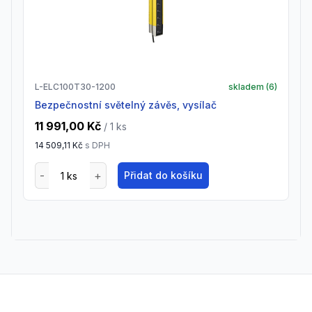
L-ELC100T30-1200
skladem (
6
)
Bezpečnostní světelný závěs, vysílač
11 991,00 Kč
/ 1
ks
14 509,11 Kč
s DPH
Přidat do košíku
Footer