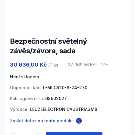
3
Bezpečnostní světelný
závěs/závora, sada
Product information
30 636,00 Kč
Cena s DPH
37 069,56 Kč
s DPH
/ 1
ks
Není skladem
Objednací kód:
L-MLC520-S-24-270
Katalogové číslo:
68602027
Výrobce:
LEUZEELECTRONICAUSTRIAGMB
Zaslat dotaz na tento produkt