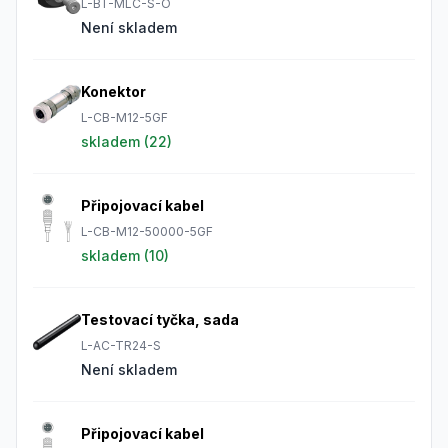
L-BT-MLC-S-O
Není skladem
Konektor
L-CB-M12-5GF
skladem (
22
)
Připojovací kabel
L-CB-M12-50000-5GF
skladem (
10
)
Testovací tyčka, sada
L-AC-TR24-S
Není skladem
Připojovací kabel