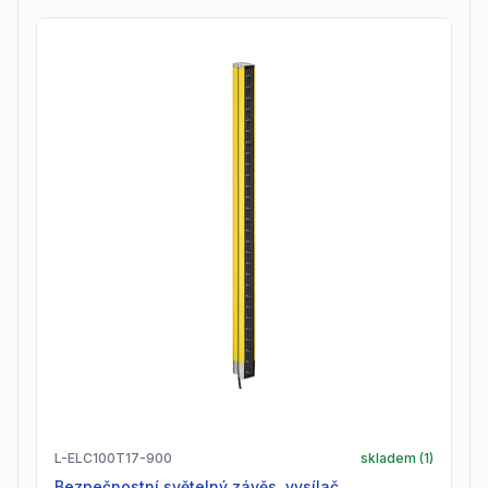
L-ELC100T17-900
skladem (
1
)
Bezpečnostní světelný závěs, vysílač