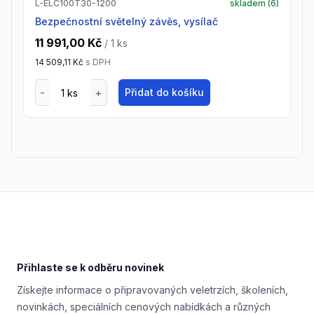
L-ELC100T30-1200
skladem (
6
)
Bezpečnostní světelný závěs, vysílač
11 991,00 Kč
/ 1
ks
14 509,11 Kč
s DPH
Přidat do košíku
Footer
Přihlaste se k odběru novinek
Získejte informace o připravovaných veletrzích, školeních,
novinkách, speciálních cenových nabídkách a různých