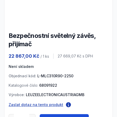
3
4
5
Bezpečnostní světelný závěs,
přijímač
Product information
22 867,00 Kč
Cena s DPH
27 669,07 Kč
s DPH
/ 1
ks
Není skladem
Objednací kód:
L-MLC310R90-2250
Katalogové číslo:
68091922
Výrobce:
LEUZEELECTRONICAUSTRIAGMB
Zaslat dotaz na tento produkt