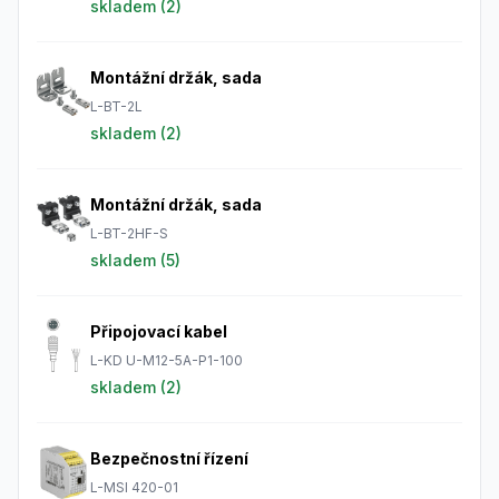
skladem (
2
)
Montážní držák, sada
L-BT-2L
skladem (
2
)
Montážní držák, sada
L-BT-2HF-S
skladem (
5
)
Připojovací kabel
L-KD U-M12-5A-P1-100
skladem (
2
)
Bezpečnostní řízení
L-MSI 420-01