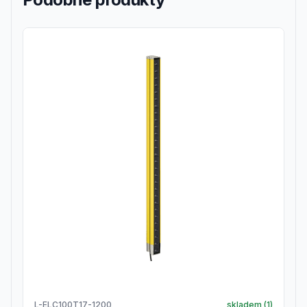
L-ELC100T17-1200
skladem (
1
)