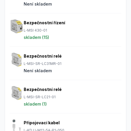
Není skladem
Bezpečnostní řízení
L-MSI 430-01
skladem (
15
)
Bezpečnostní relé
L-MSI-SR-LC31MR-01
Není skladem
Bezpečnostní relé
L-MSI-SR-LC21-01
skladem (
1
)
Připojovací kabel
L-KD U-M12-5A-P1-050