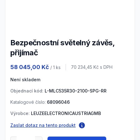
3
4
5
Bezpečnostní světelný závěs,
přijímač
Product information
58 045,00 Kč
Cena s DPH
70 234,45 Kč
s DPH
/ 1
ks
Není skladem
Objednací kód:
L-MLC535R30-2100-SPG-RR
Katalogové číslo:
68096046
Výrobce:
LEUZEELECTRONICAUSTRIAGMB
Zaslat dotaz na tento produkt