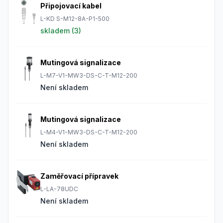
Připojovací kabel
L-KD S-M12-8A-P1-500
skladem (
3
)
Mutingová signalizace
L-M7-V1-MW3-DS-C-T-M12-200
Není skladem
Mutingová signalizace
L-M4-V1-MW3-DS-C-T-M12-200
Není skladem
Zaměřovací přípravek
L-LA-78UDC
Není skladem