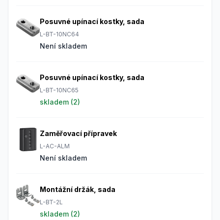
Posuvné upínací kostky, sada
L-BT-10NC64
Není skladem
Posuvné upínací kostky, sada
L-BT-10NC65
skladem (
2
)
Zaměřovací přípravek
L-AC-ALM
Není skladem
Montážní držák, sada
L-BT-2L
skladem (
2
)