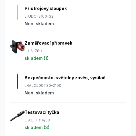
Přístrojový sloupek
L-UDC-3100-S2
Není skladem
Zaměřovací přípravek
L-LA-78U
skladem (
1
)
Bezpečnostní světelný závěs, vysílač
L-MLC500T30-2100
Není skladem
Testovací tyčka
L-AC-TR14/30
skladem (
3
)