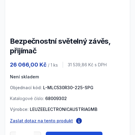
3
4
5
Bezpečnostní světelný závěs,
přijímač
Product information
26 066,00 Kč
Cena s DPH
31 539,86 Kč
s DPH
/ 1
ks
Není skladem
Objednací kód:
L-MLC530R30-225-SPG
Katalogové číslo:
68009302
Výrobce:
LEUZEELECTRONICAUSTRIAGMB
Zaslat dotaz na tento produkt