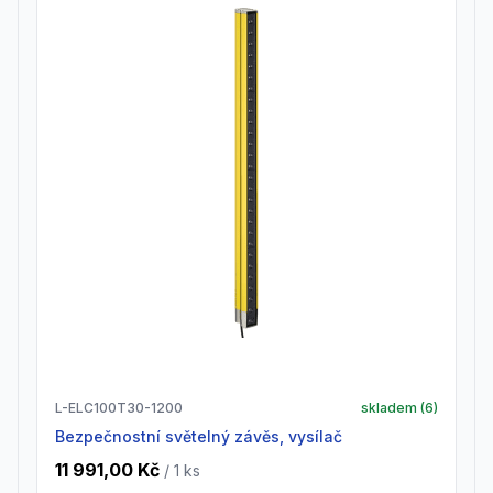
L-ELC100T30-1200
skladem (
6
)
Bezpečnostní světelný závěs, vysílač
11 991,00 Kč
/ 1
ks