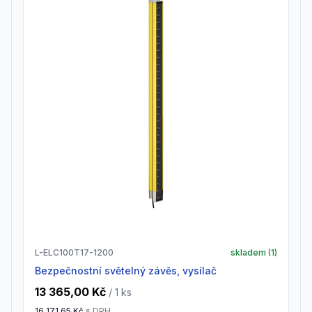
L-ELC100T17-1200
skladem (
1
)
Bezpečnostní světelný závěs, vysílač
13 365,00 Kč
/ 1
ks
16 171,65 Kč
s DPH