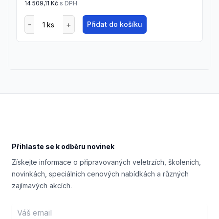
14 509,11 Kč
s DPH
Přidat do košíku
Footer
Přihlaste se k odběru novinek
Získejte informace o připravovaných veletrzích, školeních,
novinkách, speciálních cenových nabídkách a různých
zajímavých akcích.
Email address