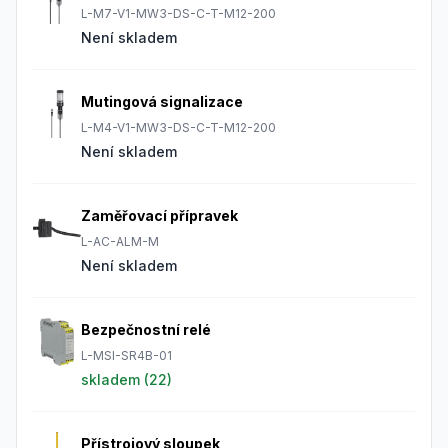
L-M7-V1-MW3-DS-C-T-M12-200
Není skladem
Mutingová signalizace
L-M4-V1-MW3-DS-C-T-M12-200
Není skladem
Zaměřovací přípravek
L-AC-ALM-M
Není skladem
Bezpečnostní relé
L-MSI-SR4B-01
skladem (
22
)
Přístrojový sloupek