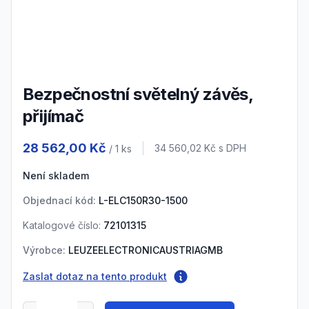
3
4
5
Bezpečnostní světelný závěs,
přijímač
Product information
28 562,00 Kč
Cena s DPH
34 560,02 Kč
s DPH
/ 1
ks
Není skladem
Objednací kód:
L-ELC150R30-1500
Katalogové číslo:
72101315
Výrobce:
LEUZEELECTRONICAUSTRIAGMB
Zaslat dotaz na tento produkt