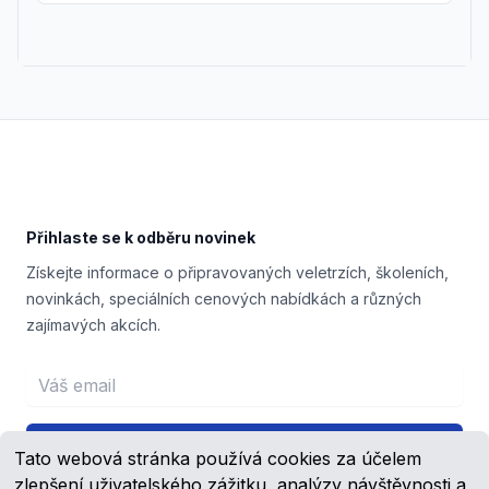
Footer
Přihlaste se k odběru novinek
Získejte informace o připravovaných veletrzích, školeních,
novinkách, speciálních cenových nabídkách a různých
zajímavých akcích.
Email address
Přihlášení
Tato webová stránka používá cookies za účelem
zlepšení uživatelského zážitku, analýzy návštěvnosti a