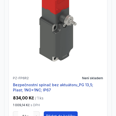
PZ-FP6R2
Není skladem
Bezpečnostní spínač bez aktuátoru_PG 13,5;
Plast; 1NO+1NC; IP67
834,00 Kč
/ 1
ks
1 009,14 Kč
s DPH