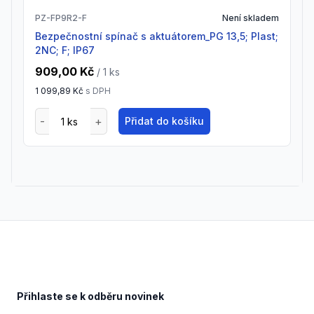
PZ-FP9R2-F
Není skladem
Bezpečnostní spínač s aktuátorem_PG 13,5; Plast;
2NC; F; IP67
909,00 Kč
/ 1
ks
1 099,89 Kč
s DPH
Přidat do košíku
Footer
Přihlaste se k odběru novinek