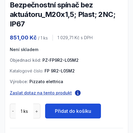
Bezpečnostní spínač bez
aktuátoru_M20x1,5; Plast; 2NC;
IP67
Product information
851,00 Kč
Cena s DPH
1 029,71 Kč
s DPH
/ 1
ks
Není skladem
Objednací kód:
PZ-FP9R2-L05M2
Katalogové číslo:
FP 9R2-L05M2
Výrobce:
Pizzato elettrica
Zaslat dotaz na tento produkt
Přidat do košíku