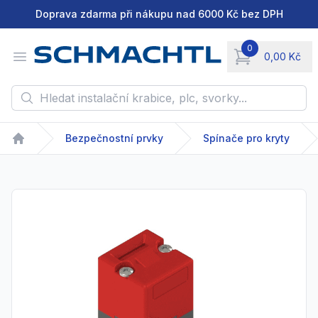
Doprava zdarma při nákupu nad 6000 Kč bez DPH
0
Open menu
0,00 Kč
items in cart, vie
Hledat instalační krabice, plc, svorky...
Bezpečnostní prvky
Spínače pro kryty
Home