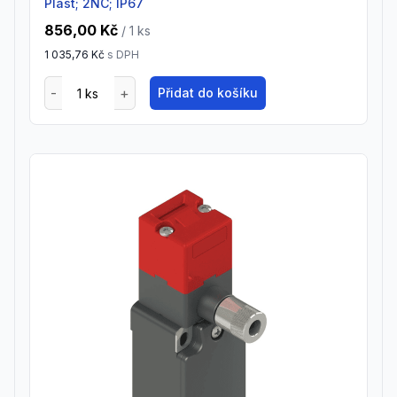
Plast; 2NC; IP67
856,00 Kč
/ 1
ks
1 035,76 Kč
s DPH
Přidat do košíku