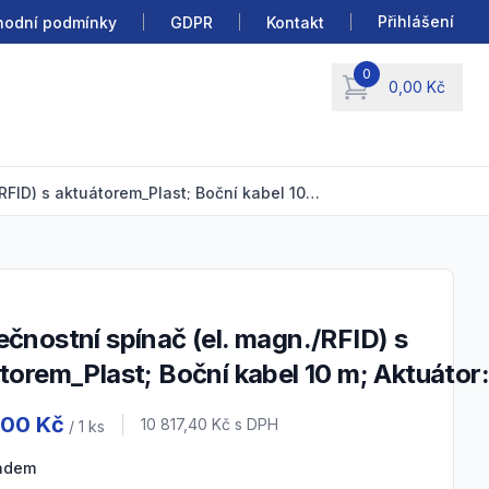
Přihlášení
odní podmínky
GDPR
Kontakt
0
0,00 Kč
items in cart, view b
Bezpečnostní spínač (el. magn./RFID) s aktuátorem_Plast; Boční kabel 10 m; Aktuátor: F41; IP67
torem_Plast; Boční kabel 10 m; Aktuátor:
 information
,00 Kč
Cena s DPH
10 817,40 Kč
s DPH
/ 1
ks
ladem