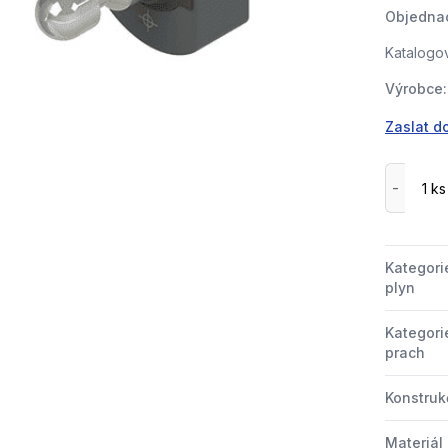
Objednac
Katalogov
Výrobce:
Zaslat d
Kategori
plyn
Kategori
prach
Konstrukč
Materiál