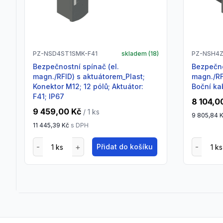
PZ-NSD4ST1SMK-F41
skladem (
18
)
PZ-NSH4Z
Bezpečnostní spínač (el.
Bezpečnostní spínač (el.
magn./RFID) s aktuátorem_Plast;
magn./RF
Konektor M12; 12 pólů; Aktuátor:
Boční kab
F41; IP67
8 104,0
9 459,00 Kč
/ 1
ks
9 805,84 
11 445,39 Kč
s DPH
Přidat do košíku