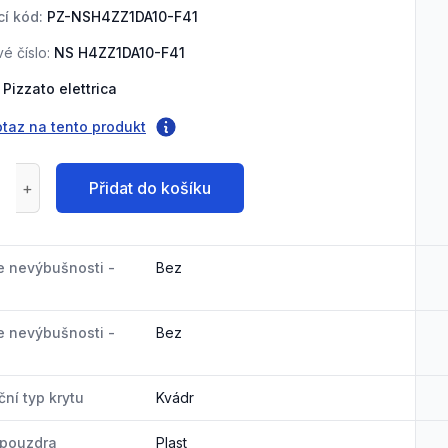
í kód:
PZ-NSH4ZZ1DA10-F41
é číslo:
NS H4ZZ1DA10-F41
Pizzato elettrica
otaz na tento produkt
Přidat do košíku
e nevýbušnosti -
Bez
e nevýbušnosti -
Bez
ní typ krytu
Kvádr
 pouzdra
Plast