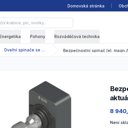
Domovská stránka
Obch
krabice, plc, svorky...
Energetika
Pohony
Rozváděčová technika
Dveřní spínače se solenoidem / RFID NS
Bezpečnostní spínač (el. magn./RFID) s
aktuá
Product
8 940
Není sk