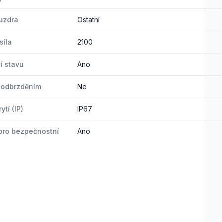
uzdra
Ostatní
síla
2100
í stavu
Ano
 odbrzděním
Ne
ytí (IP)
IP67
pro bezpečnostní
Ano