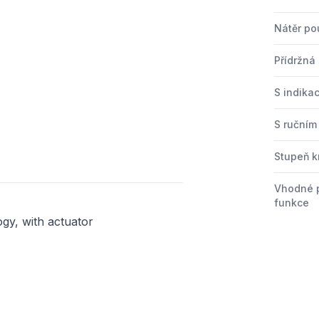
Nátěr po
Přídržná 
S indikac
S ručním
Stupeň kr
Vhodné 
funkce
ogy, with actuator