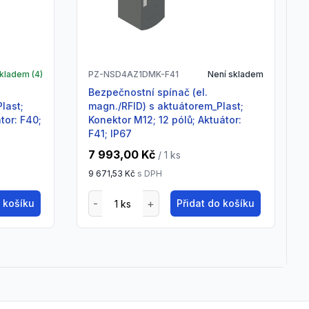
kladem (
4
)
PZ-NSD4AZ1DMK-F41
Není skladem
Bezpečnostní spínač (el.
last;
magn./RFID) s aktuátorem_Plast;
tor: F40;
Konektor M12; 12 pólů; Aktuátor:
F41; IP67
7 993,00 Kč
/ 1
ks
9 671,53 Kč
s DPH
o košíku
Přidat do košíku