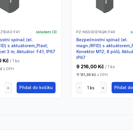
Z1DA3-F41
skladem (
3
)
PZ-NSG3CE1SQK-F40
s
Bezpečnostní spínač (el.
ID) s aktuátorem_Plast;
magn./RFID) s aktuátorem_P
el 3 m; Aktuátor: F41; IP67
Konektor M12; 8 pólů; Aktuá
IP67
0 Kč
/ 1
ks
9 216,00 Kč
/ 1
ks
Kč
s DPH
11 151,36 Kč
s DPH
Přidat do košíku
Přidat d