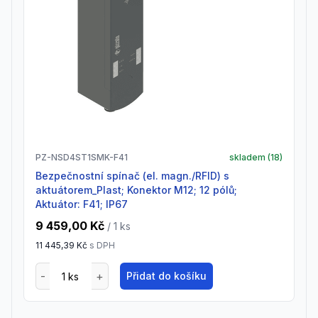
PZ-NSD4ST1SMK-F41
skladem (
18
)
Bezpečnostní spínač (el. magn./RFID) s
aktuátorem_Plast; Konektor M12; 12 pólů;
Aktuátor: F41; IP67
9 459,00 Kč
/ 1
ks
11 445,39 Kč
s DPH
Přidat do košíku