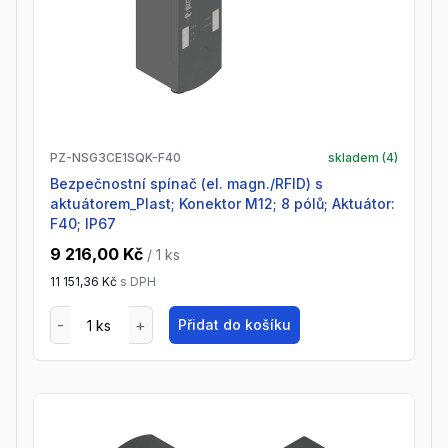
PZ-NSG3CE1SQK-F40
skladem (
4
)
Bezpečnostní spínač (el. magn./RFID) s
aktuátorem_Plast; Konektor M12; 8 pólů; Aktuátor:
F40; IP67
9 216,00 Kč
/ 1
ks
11 151,36 Kč
s DPH
Přidat do košíku