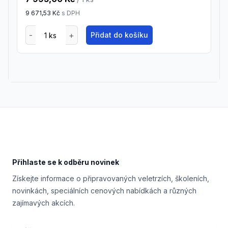
9 671,53 Kč
s DPH
Přidat do košíku
Footer
Přihlaste se k odběru novinek
Získejte informace o připravovaných veletrzích, školeních,
novinkách, speciálních cenových nabídkách a různých
zajímavých akcích.
Email address