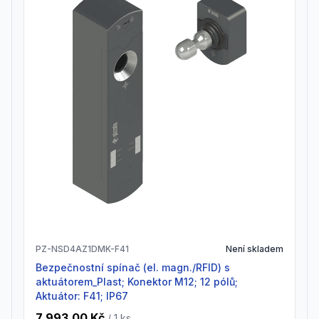
PZ-NSD4AZ1DMK-F41
Není skladem
Bezpečnostní spínač (el. magn./RFID) s
aktuátorem_Plast; Konektor M12; 12 pólů;
Aktuátor: F41; IP67
7 993,00 Kč
/ 1
ks