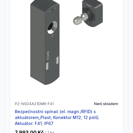
PZ-NSD4AZ1DMK-F41
Není skladem
Bezpečnostní spínač (el. magn./RFID) s
aktuátorem_Plast; Konektor M12; 12 pólů;
Aktuátor: F41; IP67
7 993,00 Kč
/ 1
ks