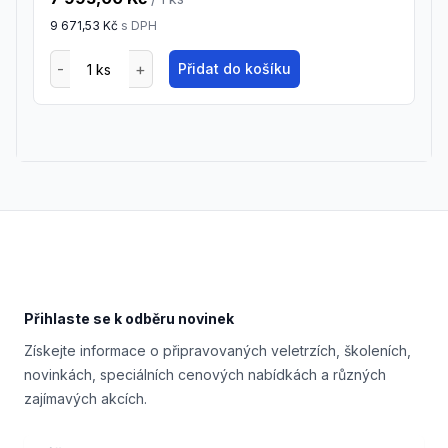
9 671,53 Kč
s DPH
Přidat do košíku
Footer
Přihlaste se k odběru novinek
Získejte informace o připravovaných veletrzích, školeních,
novinkách, speciálních cenových nabídkách a různých
zajímavých akcích.
Email address