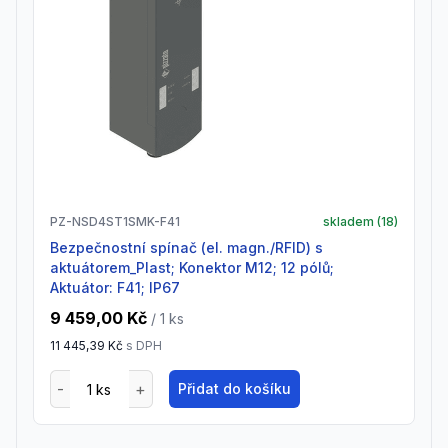
PZ-NSD4ST1SMK-F41
skladem (
18
)
Bezpečnostní spínač (el. magn./RFID) s
aktuátorem_Plast; Konektor M12; 12 pólů;
Aktuátor: F41; IP67
9 459,00 Kč
/ 1
ks
11 445,39 Kč
s DPH
Přidat do košíku