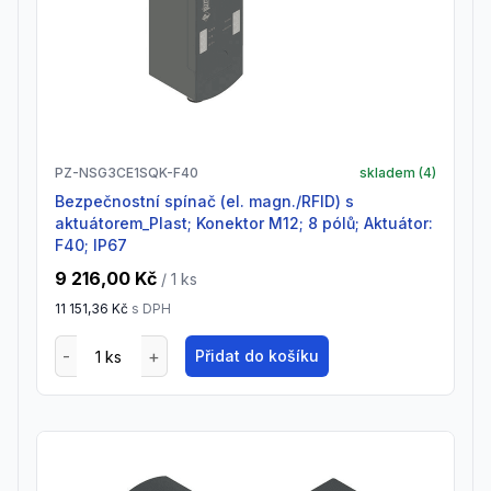
PZ-NSG3CE1SQK-F40
skladem (
4
)
Bezpečnostní spínač (el. magn./RFID) s
aktuátorem_Plast; Konektor M12; 8 pólů; Aktuátor:
F40; IP67
9 216,00 Kč
/ 1
ks
11 151,36 Kč
s DPH
Přidat do košíku