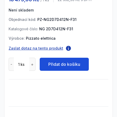
Cena s DPH
Není skladem
Objednací kód:
PZ-NG2D7D412N-F31
Katalogové číslo:
NG 2D7D412N-F31
Výrobce:
Pizzato elettrica
Zaslat dotaz na tento produkt
Přidat do košíku