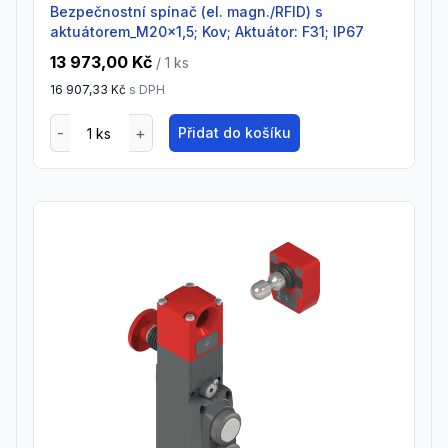
Bezpečnostní spínač (el. magn./RFID) s
aktuátorem_M20x1,5; Kov; Aktuátor: F31; IP67
13 973,00 Kč
/ 1
ks
16 907,33 Kč
s DPH
Přidat do košíku