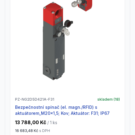
PZ-NG2D5D421A-F31
skladem (
18
)
Bezpečnostní spínač (el. magn./RFID) s
aktuátorem_M20x1,5; Kov; Aktuátor: F31; IP67
13 788,00 Kč
/ 1
ks
16 683,48 Kč
s DPH