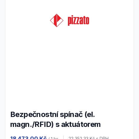
Bezpečnostní spínač (el.
magn./RFID) s aktuátorem
Product information
18 473,00 Kč
22 352,33 Kč
s DPH
/ 1
ks