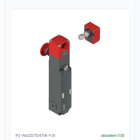
PZ-NG2D7D411A-F31
skladem (
13
)