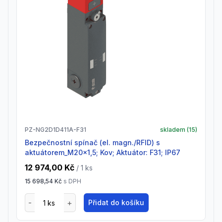
PZ-NG2D1D411A-F31
skladem (
15
)
Bezpečnostní spínač (el. magn./RFID) s
aktuátorem_M20x1,5; Kov; Aktuátor: F31; IP67
12 974,00 Kč
/ 1
ks
15 698,54 Kč
s DPH
Přidat do košíku