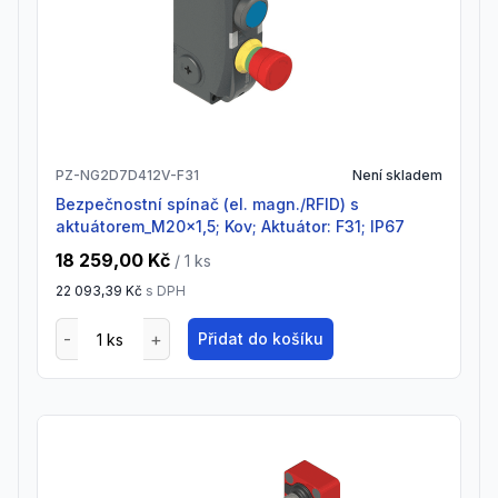
PZ-NG2D7D412V-F31
Není skladem
Bezpečnostní spínač (el. magn./RFID) s
aktuátorem_M20x1,5; Kov; Aktuátor: F31; IP67
18 259,00 Kč
/ 1
ks
22 093,39 Kč
s DPH
Přidat do košíku