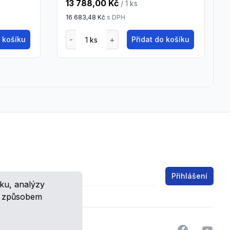
13 788,00 Kč
/ 1
ks
16 683,48 Kč
s DPH
o košíku
Přidat do košíku
Email address
Přihlášení
ku, analýzy
ch.
m způsobem
Facebook
YouTu