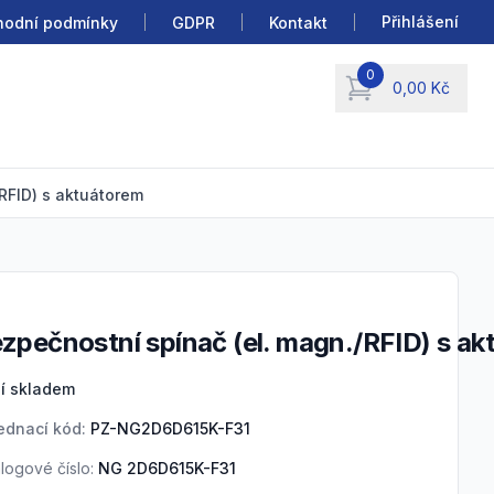
Přihlášení
odní podmínky
GDPR
Kontakt
0
0,00 Kč
items in cart, view b
RFID) s aktuátorem
ezpečnostní spínač (el. magn./RFID) s a
duct information
í skladem
ednací kód:
PZ-NG2D6D615K-F31
logové číslo:
NG 2D6D615K-F31