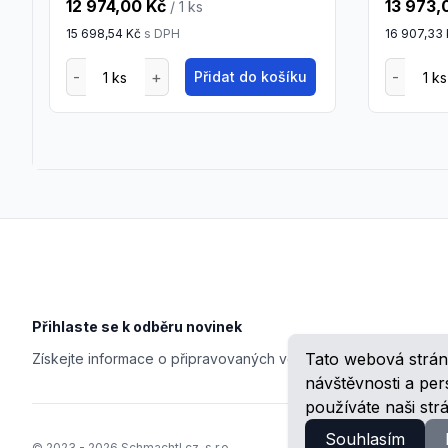
12 974,00 Kč
13 973,
/ 1
ks
15 698,54 Kč
s DPH
16 907,33
Přidat do košíku
Footer
Přihlaste se k odběru novinek
Tato webová strán
Získejte informace o připravovaných veletrzích, školeních, n
návštěvnosti a pe
používáte naši str
Souhlasím
© 2023 -
2026
Schmachtl.cz, s.r.o.