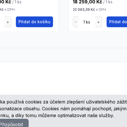
00 Kč
18 259,00 Kč
/ 1
ks
/ 1
ks
 Kč
s DPH
22 093,39 Kč
s DPH
Přidat do košíku
Přidat d
ka používá cookies za účelem zlepšení uživatelského zážit
ovinkách, speciálních cenových nabídkách a různých zajímavých akcí
rsonalizace obsahu. Cookies nám pomáhají pochopit, jaký
ánku, a díky tomu můžeme optimalizovat naše služby.
Přizpůsobit