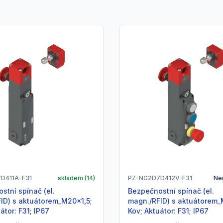
D411A-F31
skladem (
14
)
PZ-NG2D7D412V-F31
Ne
Bezpečnostní spínač (el.
ID) s aktuátorem_M20x1,5;
magn./RFID) s aktuátorem_
átor: F31; IP67
Kov; Aktuátor: F31; IP67