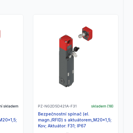
ní skladem
PZ-NG2D5D421A-F31
skladem (
18
)
Bezpečnostní spínač (el.
M20x1,5;
magn./RFID) s aktuátorem_M20x1,5;
Kov; Aktuátor: F31; IP67