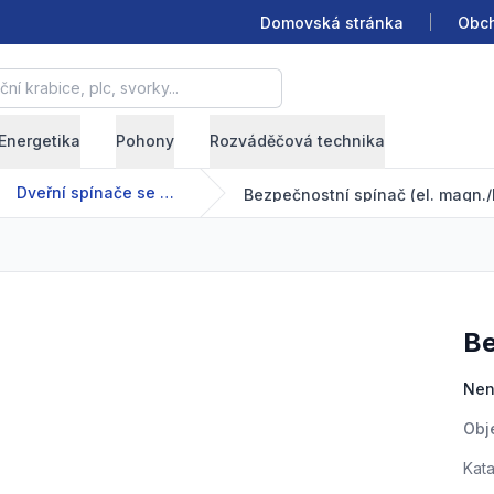
Domovská stránka
Obch
krabice, plc, svorky...
Energetika
Pohony
Rozváděčová technika
Dveřní spínače se solenoidem / RFID NG
Bezpečnostní spínač (el. magn./
B
Pro
Nen
Obj
Kata