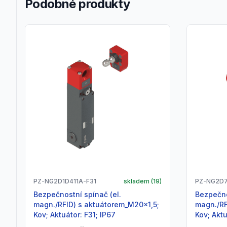
Podobné produkty
PZ-NG2D1D411A-F31
skladem (
19
)
PZ-NG2D7
Bezpečnostní spínač (el.
Bezpečnostní spínač (el.
magn./RFID) s aktuátorem_M20x1,5;
magn./RF
Kov; Aktuátor: F31; IP67
Kov; Aktu