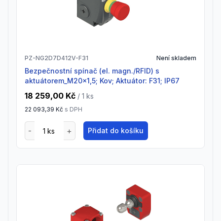
PZ-NG2D7D412V-F31
Není skladem
Bezpečnostní spínač (el. magn./RFID) s
aktuátorem_M20x1,5; Kov; Aktuátor: F31; IP67
18 259,00 Kč
/ 1
ks
22 093,39 Kč
s DPH
Přidat do košíku