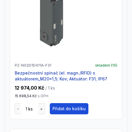
PZ-NG2D1D411A-F31
skladem (
15
)
Bezpečnostní spínač (el. magn./RFID) s
aktuátorem_M20x1,5; Kov; Aktuátor: F31; IP67
12 974,00 Kč
/ 1
ks
15 698,54 Kč
s DPH
Přidat do košíku