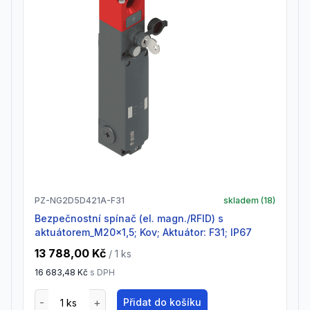
PZ-NG2D5D421A-F31
skladem (
18
)
Bezpečnostní spínač (el. magn./RFID) s
aktuátorem_M20x1,5; Kov; Aktuátor: F31; IP67
13 788,00 Kč
/ 1
ks
16 683,48 Kč
s DPH
Přidat do košíku