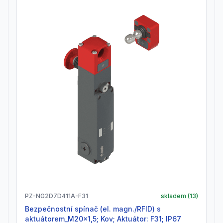
PZ-NG2D7D411A-F31
skladem (
13
)
Bezpečnostní spínač (el. magn./RFID) s
aktuátorem_M20x1,5; Kov; Aktuátor: F31; IP67