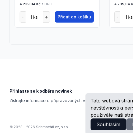
4 239,84 Kč
s DPH
4 239,84 
Přidat do košíku
Footer
Přihlaste se k odběru novinek
Tato webová strán
Získejte informace o připravovaných veletrzích, školeních, n
návštěvnosti a pe
používáte naši str
Souhlasím
© 2023 -
2026
Schmachtl.cz, s.r.o.