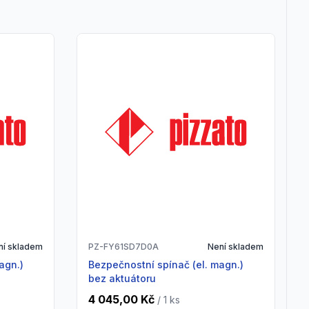
ní skladem
PZ-FY61SD7D0A
Není skladem
Bezpečnostní spínač (el. magn.)
bez aktuátoru
4 045,00 Kč
/ 1
ks