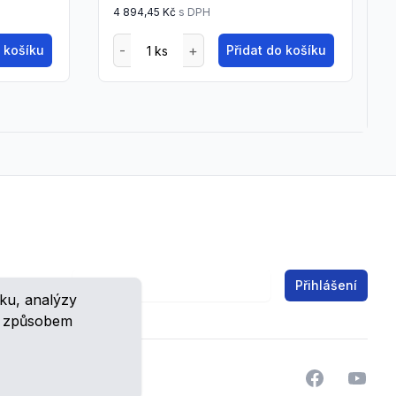
4 894,45 Kč
s DPH
o košíku
Přidat do košíku
Email address
Přihlášení
ku, analýzy
ch.
m způsobem
Facebook
YouTu