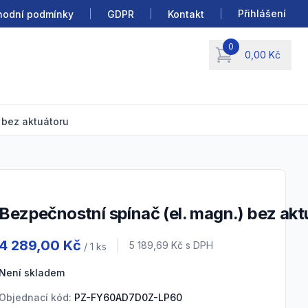
Přihlášení
odní podmínky
GDPR
Kontakt
0
0,00 Kč
items in cart, view b
 bez aktuátoru
Bezpečnostní spínač (el. magn.) bez ak
Product information
4 289,00 Kč
Cena s DPH
5 189,69 Kč
s DPH
/ 1
ks
Není skladem
Objednací kód:
PZ-FY60AD7D0Z-LP60