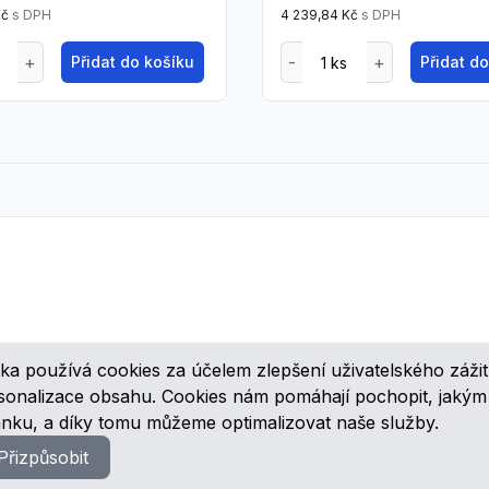
Kč
s DPH
4 239,84 Kč
s DPH
Přidat do košíku
Přidat d
ka používá cookies za účelem zlepšení uživatelského zážit
ovinkách, speciálních cenových nabídkách a různých zajímavých akcí
rsonalizace obsahu. Cookies nám pomáhají pochopit, jaký
ánku, a díky tomu můžeme optimalizovat naše služby.
Přizpůsobit