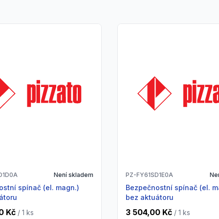
D1D0A
Není skladem
PZ-FY61SD1E0A
Ne
Bezpečnostní spínač (el. magn.)
átoru
bez aktuátoru
0 Kč
3 504,00 Kč
/ 1
ks
/ 1
ks