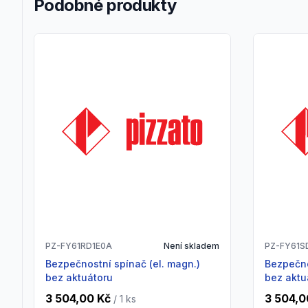
Podobné produkty
PZ-FY61RD1E0A
Není skladem
PZ-FY61S
Bezpečnostní spínač (el. magn.)
Bezpečnostní spínač (el. magn.)
bez aktuátoru
bez aktu
3 504,00 Kč
3 504,0
/ 1
ks