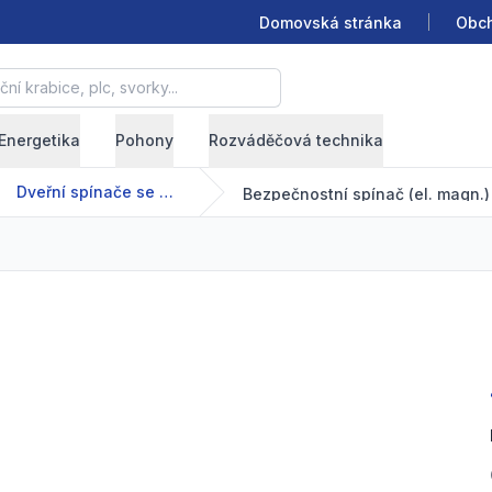
Domovská stránka
Obch
krabice, plc, svorky...
Energetika
Pohony
Rozváděčová technika
Dveřní spínače se solenoidem FY
Bezpečnostní spínač (el. magn.)