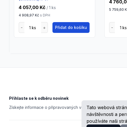
4 760,0
4 057,00 Kč
/ 1
ks
5 759,60 
4 908,97 Kč
s DPH
Přidat do košíku
Footer
Přihlaste se k odběru novinek
Tato webová strán
Získejte informace o připravovaných veletrzích, školeních, n
návštěvnosti a pe
používáte naši str