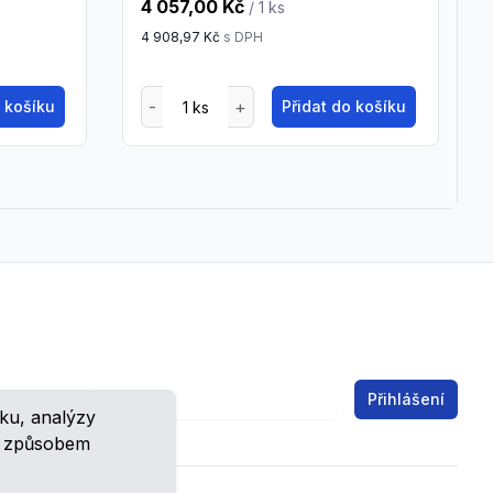
4 057,00 Kč
/ 1
ks
4 908,97 Kč
s DPH
o košíku
Přidat do košíku
Email address
Přihlášení
ku, analýzy
ch.
m způsobem