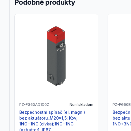
Podobné produkty
PZ-FG60AD1D0Z
Není skladem
PZ-FG60
Bezpečnostní spínač (el. magn.)
Bezpečnostní spínač (el. magn.)
bez aktuátoru_M20x1,5; Kov;
bez aktu
1NO+1NC (cívka);1NO+1NC
1NO+3NC
(aktuátor); IP67