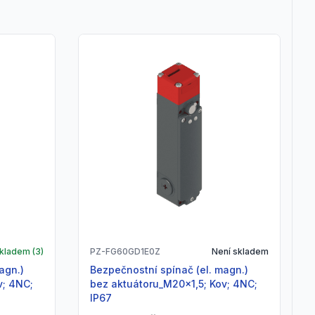
kladem (
3
)
PZ-FG60GD1E0Z
Není skladem
Bezpečnostní spínač (el. magn.)
v; 4NC;
bez aktuátoru_M20x1,5; Kov; 4NC;
IP67