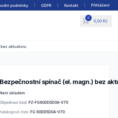
Přihlášení
odní podmínky
GDPR
Kontakt
0
0,00 Kč
items in cart, view b
 bez aktuátoru
Bezpečnostní spínač (el. magn.) bez ak
Product information
Není skladem
Objednací kód:
PZ-FG60DD5D0A-V70
Katalogové číslo:
FG 60DD5D0A-V70