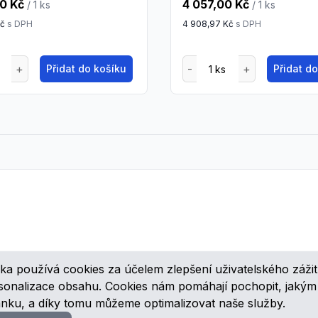
0 Kč
4 057,00 Kč
/ 1
ks
/ 1
ks
Kč
s DPH
4 908,97 Kč
s DPH
Přidat do košíku
Přidat d
ka používá cookies za účelem zlepšení uživatelského zážit
ovinkách, speciálních cenových nabídkách a různých zajímavých akcí
rsonalizace obsahu. Cookies nám pomáhají pochopit, jaký
ánku, a díky tomu můžeme optimalizovat naše služby.