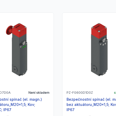
ED7D0A
Není skladem
PZ-FG60GD1D0Z
s
Bezpečnostní spínač (el. magn.)
átoru_M20x1,5; Kov;
bez aktuátoru_M20x1,5; Ko
; IP67
IP67