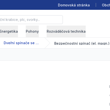
Domovská stránka
Obch
krabice, plc, svorky...
Energetika
Pohony
Rozváděčová technika
Dveřní spínače se solenoidem FG
Bezpečnostní spínač (el. magn.)