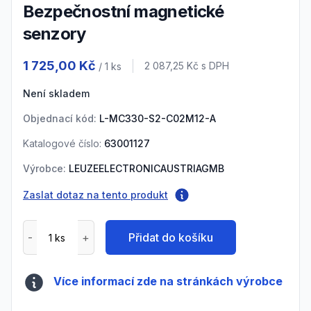
Bezpečnostní magnetické
senzory
Product information
1 725,00 Kč
Cena s DPH
2 087,25 Kč
s DPH
/ 1
ks
Není skladem
Objednací kód:
L-MC330-S2-C02M12-A
Katalogové číslo:
63001127
Výrobce:
LEUZEELECTRONICAUSTRIAGMB
Zaslat dotaz na tento produkt
Přidat do košíku
Více informací zde na stránkách výrobce