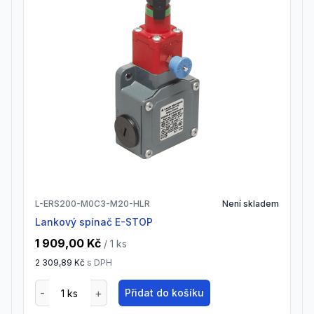
L-ERS200-M0C3-M20-HLR
Není skladem
Lankový spínač E-STOP
1 909,00 Kč
/ 1
ks
2 309,89 Kč
s DPH
Přidat do košíku