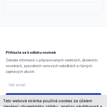
Footer
Přihlaste se k odběru novinek
Získejte informace o připravovaných veletrzích, školeních,
novinkách, speciálních cenových nabídkách a různých
zajímavých akcích.
Email address
Přihlášení
Tato webová stránka používá cookies za účelem
zlepšení uživatelského zážitku, analýzy návštěvnosti a