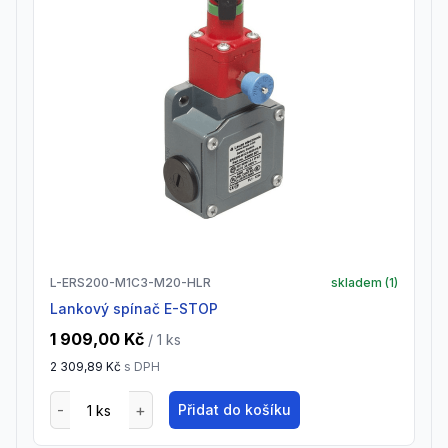
L-ERS200-M1C3-M20-HLR
skladem (
1
)
Lankový spínač E-STOP
1 909,00 Kč
/ 1
ks
2 309,89 Kč
s DPH
Přidat do košíku