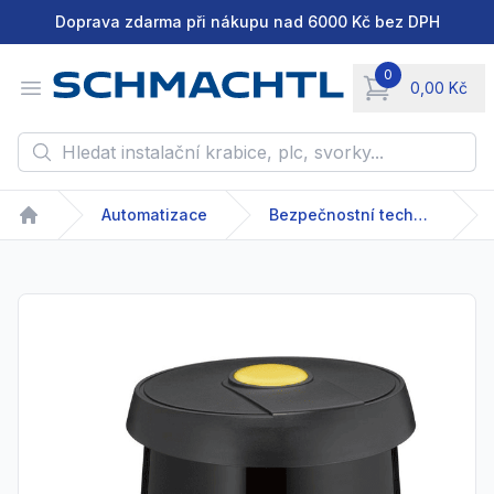
Doprava zdarma při nákupu nad 6000 Kč bez DPH
0
Open menu
0,00 Kč
items in cart, vie
Hledat instalační krabice, plc, svorky...
Automatizace
Bezpečnostní technika
Home