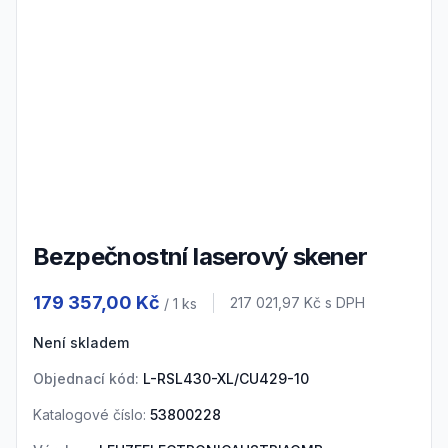
3
4
5
6
7
Bezpečnostní laserový skener
Product information
179 357,00 Kč
Cena s DPH
217 021,97 Kč
s DPH
/ 1
ks
Není skladem
Objednací kód:
L-RSL430-XL/CU429-10
Katalogové číslo:
53800228