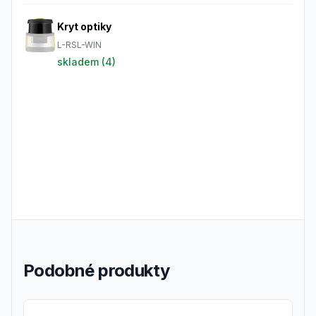
Kryt optiky
L-RSL-WIN
skladem (
4
)
Podobné produkty