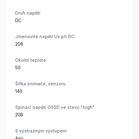
Druh napětí
DC
Jmenovité napětí Us při DC
208
Okolní teplota
50
Šířka snímače, senzoru
140
Spínací napětí OSSD ve stavu "high"
208
S výstražným výstupem
Ano