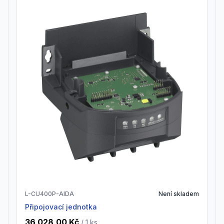
L-CU400P-AIDA
Není skladem
Připojovací jednotka
36 028,00 Kč
/ 1
ks