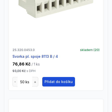
25.320.0453.0
skladem (
20
)
Svorka pl. spoje 8113 B / 4
76,86 Kč
/ 1
ks
93,00 Kč
s DPH
Přidat do košíku