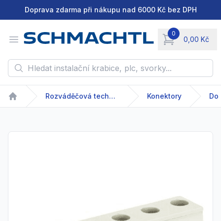
Doprava zdarma při nákupu nad 6000 Kč bez DPH
0
Open menu
0,00 Kč
items in cart, vie
Hledat instalační krabice, plc, svorky...
Rozváděčová technika
Konektory
Do 
Home