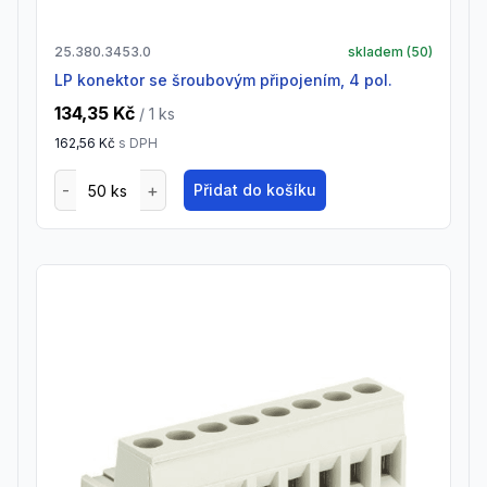
25.380.3453.0
skladem (
50
)
LP konektor se šroubovým připojením, 4 pol.
134,35 Kč
/ 1
ks
162,56 Kč
s DPH
Přidat do košíku