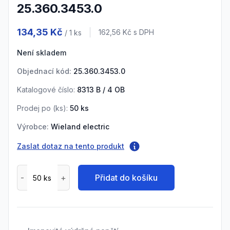
25.360.3453.0
Product information
134,35 Kč
Cena s DPH
162,56 Kč
s DPH
/ 1
ks
Není skladem
Objednací kód:
25.360.3453.0
Katalogové číslo:
8313 B / 4 OB
Prodej po (
ks
):
50
ks
Výrobce:
Wieland electric
Zaslat dotaz na tento produkt
Přidat do košíku