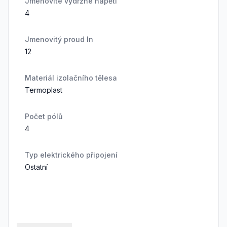
Jmenovité výdržné napětí
4
Jmenovitý proud In
12
Materiál izolačního tělesa
Termoplast
Počet pólů
4
Typ elektrického připojení
Ostatní