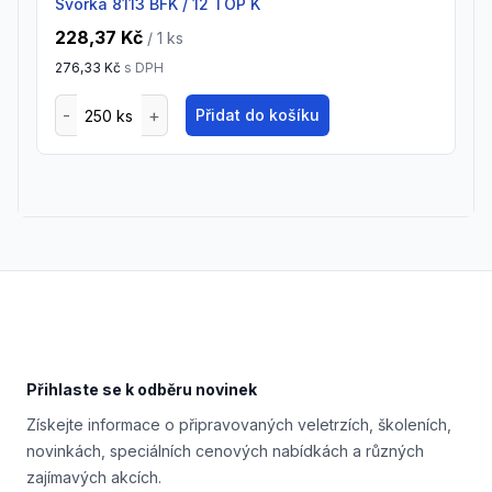
Svorka 8113 BFK / 12 TOP K
228,37 Kč
/ 1
ks
276,33 Kč
s DPH
Přidat do košíku
Footer
Přihlaste se k odběru novinek
Získejte informace o připravovaných veletrzích, školeních,
novinkách, speciálních cenových nabídkách a různých
zajímavých akcích.