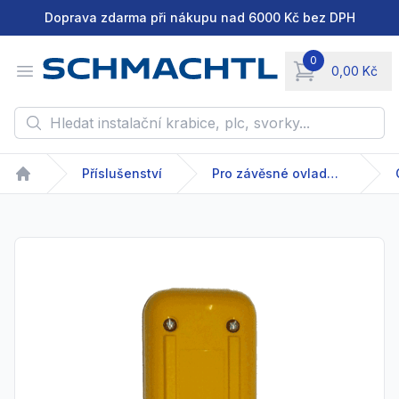
Doprava zdarma při nákupu nad 6000 Kč bez DPH
0
Open menu
0,00 Kč
items in cart, vie
Hledat instalační krabice, plc, svorky...
Příslušenství
Pro závěsné ovladače
Home