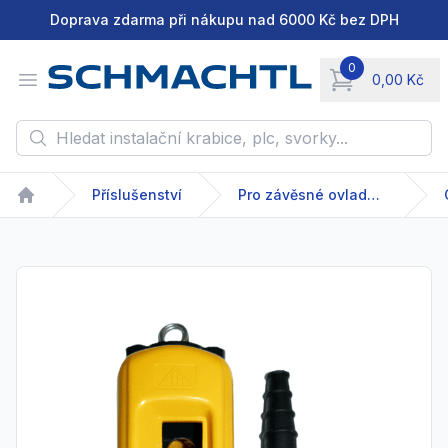
Doprava zdarma při nákupu nad 6000 Kč bez DPH
0
Open menu
0,00 Kč
items in cart, vie
Hledat instalační krabice, plc, svorky...
Příslušenství
Pro závěsné ovladače
Home