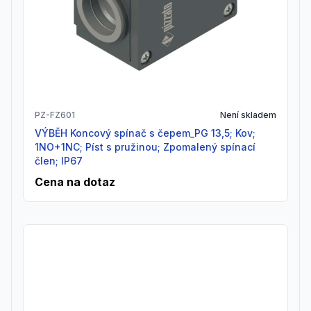
PZ-FZ601
Není skladem
VÝBĚH Koncový spínač s čepem_PG 13,5; Kov;
1NO+1NC; Píst s pružinou; Zpomalený spínací
člen; IP67
Cena na dotaz