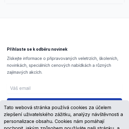
Footer
Přihlaste se k odběru novinek
Získejte informace o připravovaných veletrzích, školeních,
novinkách, speciálních cenových nabídkách a různých
zajímavých akcích.
Email address
Přihlášení
Tato webová stránka používá cookies za účelem
zlepšení uživatelského zážitku, analýzy návštěvnosti a
personalizace obsahu. Cookies nám pomáhají
pochopit, jakým způsobem používáte naši stránku, a