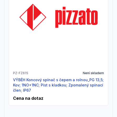
PZ-FZ615
Není skladem
VÝBĚH Koncový spínač s čepem a rolnou_PG 13,5;
Kov; 1NO+1NC; Píst s kladkou; Zpomalený spínací
člen; IP67
Cena na dotaz