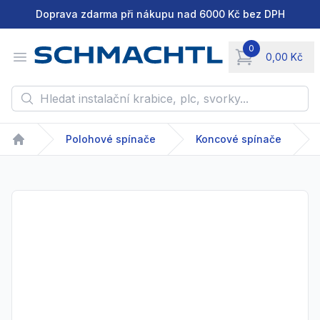
Doprava zdarma při nákupu nad 6000 Kč bez DPH
0
Open menu
0,00 Kč
items in cart, vie
Hledat instalační krabice, plc, svorky...
Polohové spínače
Koncové spínače
Home