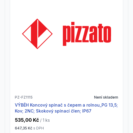
PZ-FZ1115
Není skladem
VÝBĚH Koncový spínač s čepem a rolnou_PG 13,5;
Kov; 2NC; Skokový spínací člen; IP67
535,00 Kč
/ 1
ks
647,35 Kč
s DPH