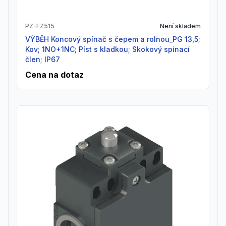
PZ-FZ515
Není skladem
VÝBĚH Koncový spínač s čepem a rolnou_PG 13,5;
Kov; 1NO+1NC; Píst s kladkou; Skokový spínací
člen; IP67
Cena na dotaz