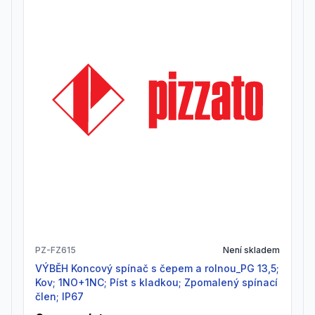
PZ-FZ615
Není skladem
VÝBĚH Koncový spínač s čepem a rolnou_PG 13,5;
Kov; 1NO+1NC; Píst s kladkou; Zpomalený spínací
člen; IP67