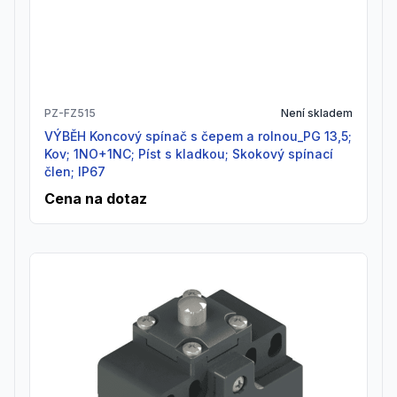
PZ-FZ515
Není skladem
VÝBĚH Koncový spínač s čepem a rolnou_PG 13,5;
Kov; 1NO+1NC; Píst s kladkou; Skokový spínací
člen; IP67
Cena na dotaz