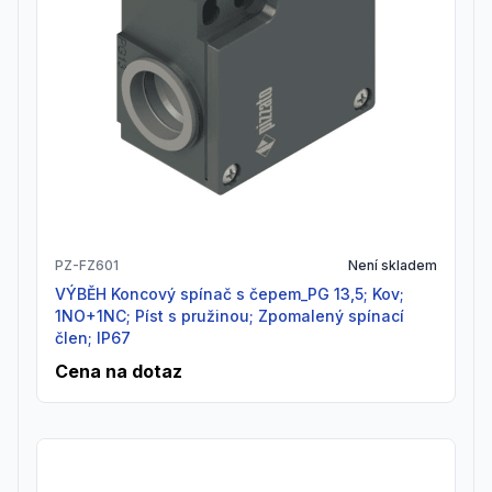
PZ-FZ601
Není skladem
VÝBĚH Koncový spínač s čepem_PG 13,5; Kov;
1NO+1NC; Píst s pružinou; Zpomalený spínací
člen; IP67
Cena na dotaz