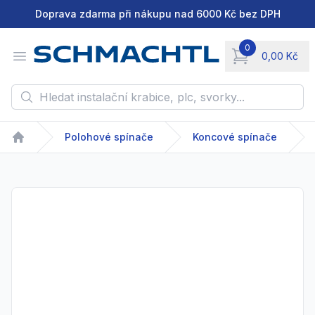
Doprava zdarma při nákupu nad 6000 Kč bez DPH
0
Open menu
0,00 Kč
items in cart, vie
Hledat instalační krabice, plc, svorky...
Polohové spínače
Koncové spínače
Home