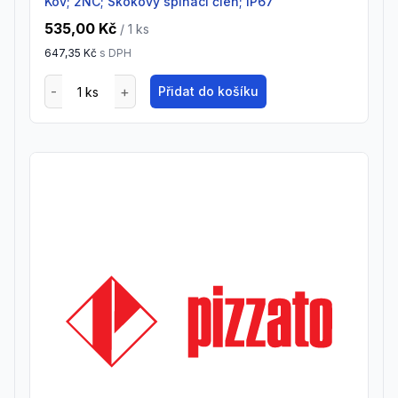
Kov; 2NC; Skokový spínací člen; IP67
535,00 Kč
/ 1
ks
647,35 Kč
s DPH
Přidat do košíku