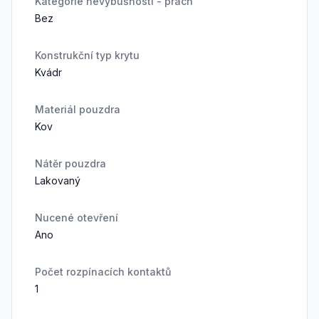
Kategorie nevýbušnosti - prach
Bez
Konstrukční typ krytu
Kvádr
Materiál pouzdra
Kov
Nátěr pouzdra
Lakovaný
Nucené otevření
Ano
Počet rozpínacích kontaktů
1