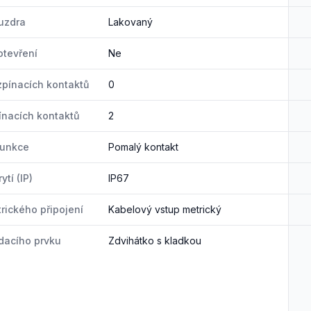
uzdra
Lakovaný
tevření
Ne
zpínacích kontaktů
0
ínacích kontaktů
2
funkce
Pomalý kontakt
ytí (IP)
IP67
trického připojení
Kabelový vstup metrický
dacího prvku
Zdvihátko s kladkou