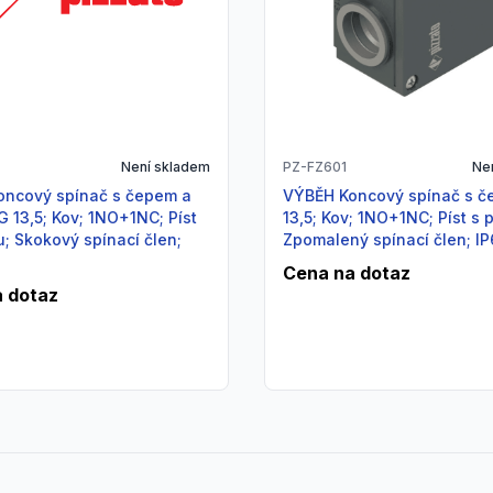
Není skladem
PZ-FZ601
Ne
VÝBĚH Koncový spínač s čepem_PG
G 13,5; Kov; 1NO+1NC; Píst
13,5; Kov; 1NO+1NC; Píst s 
u; Skokový spínací člen;
Zpomalený spínací člen; I
Cena na dotaz
 dotaz