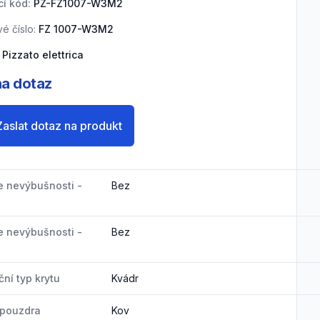
í kód:
PZ-FZ1007-W3M2
é číslo:
FZ 1007-W3M2
Pizzato elettrica
a dotaz
Zaslat dotaz na produkt
e nevýbušnosti -
Bez
e nevýbušnosti -
Bez
ní typ krytu
Kvádr
 pouzdra
Kov