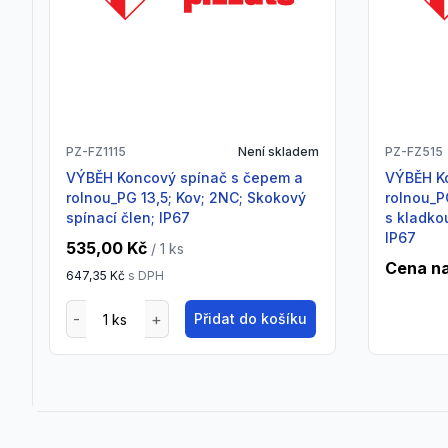
PZ-FZ1115
Není skladem
PZ-FZ515
VÝBĚH Koncový spínač s čepem a
VÝBĚH Koncový spínač s čepem a
rolnou_PG 13,5; Kov; 2NC; Skokový
rolnou_P
spínací člen; IP67
s kladko
IP67
535,00 Kč
/ 1
ks
Cena na
647,35 Kč
s DPH
Přidat do košíku