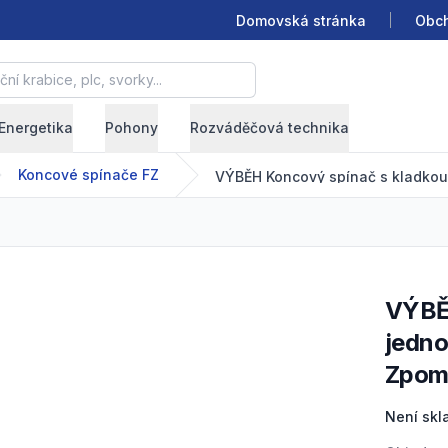
Domovská stránka
Obch
krabice, plc, svorky...
Energetika
Pohony
Rozváděčová technika
Koncové spínače FZ
VÝBĚH Koncový spínač s kladkou a čepem,
jedno
Zpoma
Product
Není sk