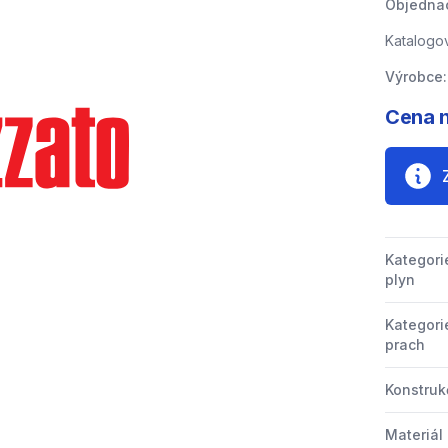
Objednac
Katalogov
Výrobce:
Cena n
Kategori
plyn
Kategori
prach
Konstrukč
Materiál