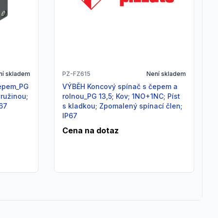
ní skladem
PZ-FZ615
Není skladem
VÝBĚH Koncový spínač s čepem a
pružinou;
rolnou_PG 13,5; Kov; 1NO+1NC; Píst
P67
s kladkou; Zpomalený spínací člen;
IP67
Cena na dotaz