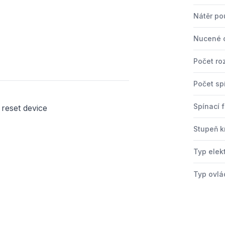
Nátěr po
Nucené o
Počet ro
Počet sp
Spínací 
 reset device
Stupeň kr
Typ elek
Typ ovlá