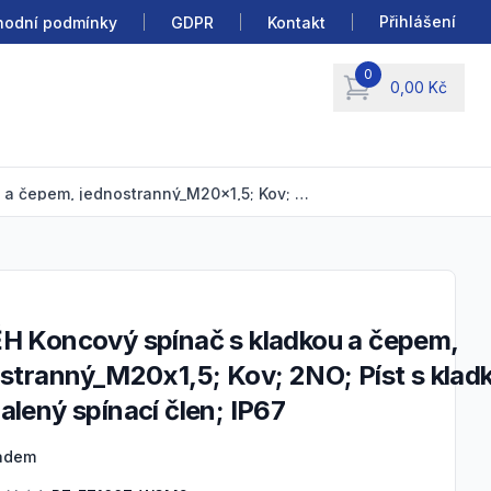
Přihlášení
odní podmínky
GDPR
Kontakt
0
0,00 Kč
items in cart, view b
VÝBĚH Koncový spínač s kladkou a čepem, jednostranný_M20x1,5; Kov; 2NO; Píst s kladkou; Zpomalený spínací člen; IP67
stranný_M20x1,5; Kov; 2NO; Píst s klad
lený spínací člen; IP67
 information
ladem