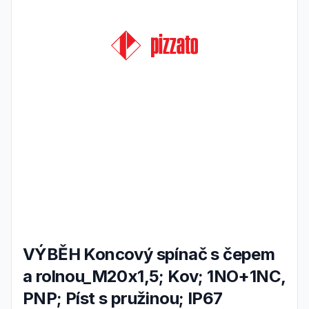
VÝBĚH Koncový spínač s čepem
a rolnou_M20x1,5; Kov; 1NO+1NC,
PNP; Píst s pružinou; IP67