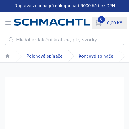
Doprava zdarma při nákupu nad 6000 Kč bez DPH
0
Open menu
0,00 Kč
items in cart, vie
Hledat instalační krabice, plc, svorky...
Polohové spínače
Koncové spínače
Home