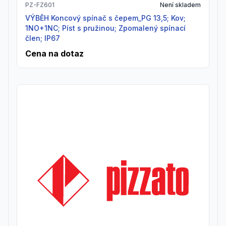
PZ-FZ601
Není skladem
VÝBĚH Koncový spínač s čepem_PG 13,5; Kov;
1NO+1NC; Píst s pružinou; Zpomalený spínací
člen; IP67
Cena na dotaz