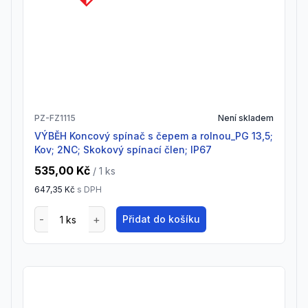
PZ-FZ1115
Není skladem
VÝBĚH Koncový spínač s čepem a rolnou_PG 13,5;
Kov; 2NC; Skokový spínací člen; IP67
535,00 Kč
/ 1
ks
647,35 Kč
s DPH
Přidat do košíku