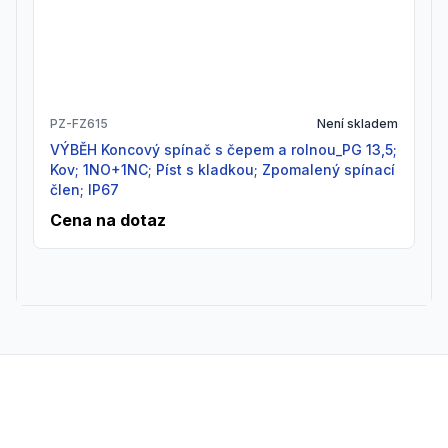
PZ-FZ615
Není skladem
VÝBĚH Koncový spínač s čepem a rolnou_PG 13,5;
Kov; 1NO+1NC; Píst s kladkou; Zpomalený spínací
člen; IP67
Cena na dotaz
Footer