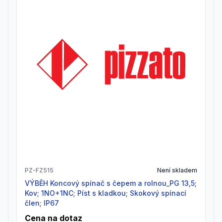
PZ-FZ515
Není skladem
VÝBĚH Koncový spínač s čepem a rolnou_PG 13,5;
Kov; 1NO+1NC; Píst s kladkou; Skokový spínací
člen; IP67
Cena na dotaz