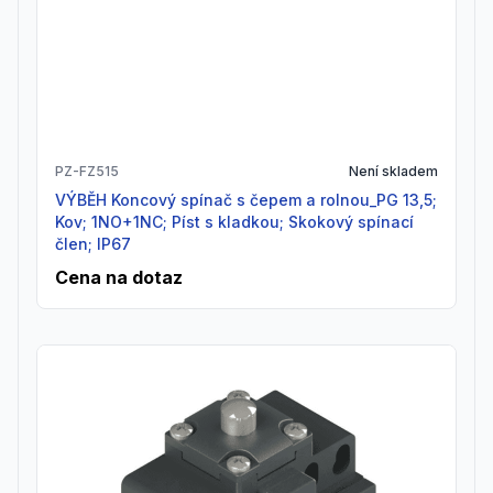
PZ-FZ515
Není skladem
VÝBĚH Koncový spínač s čepem a rolnou_PG 13,5;
Kov; 1NO+1NC; Píst s kladkou; Skokový spínací
člen; IP67
Cena na dotaz