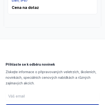
člen; IP67
Cena na dotaz
Footer
Přihlaste se k odběru novinek
Získejte informace o připravovaných veletrzích, školeních,
novinkách, speciálních cenových nabídkách a různých
zajímavých akcích.
Email address