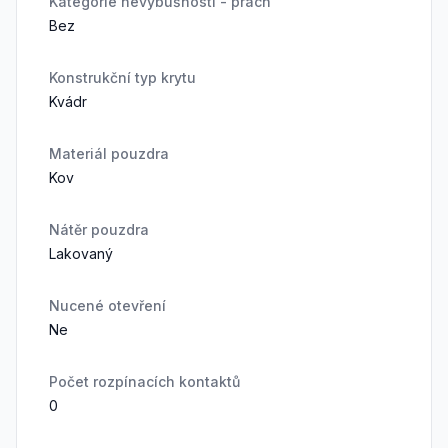
Kategorie nevýbušnosti - prach
Bez
Konstrukční typ krytu
Kvádr
Materiál pouzdra
Kov
Nátěr pouzdra
Lakovaný
Nucené otevření
Ne
Počet rozpínacích kontaktů
0