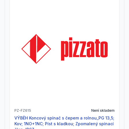
PZ-FZ615
Není skladem
VÝBĚH Koncový spínač s čepem a rolnou_PG 13,5;
Kov; 1NO+1NC; Píst s kladkou; Zpomalený spínací