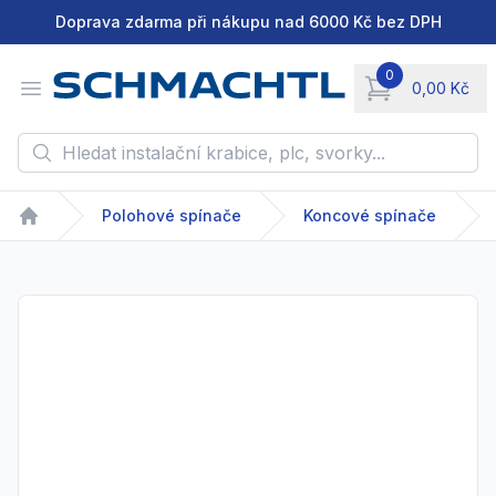
Doprava zdarma při nákupu nad 6000 Kč bez DPH
0
Open menu
0,00 Kč
items in cart, vie
Hledat instalační krabice, plc, svorky...
Polohové spínače
Koncové spínače
Home