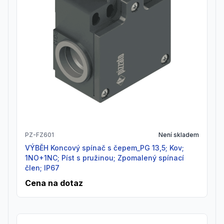
PZ-FZ601
Není skladem
VÝBĚH Koncový spínač s čepem_PG 13,5; Kov;
1NO+1NC; Píst s pružinou; Zpomalený spínací
člen; IP67
Cena na dotaz